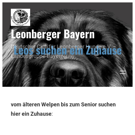
Leonberger Bayern
Leos suchen ein Zuhause
Deutscher Club für Leonberger Hunde e.V. –
Landesgruppe Bayern
vom älteren Welpen bis zum Senior suchen
hier ein Zuhause
: