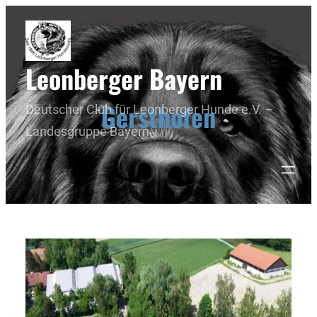
Leonberger Bayern
Gersthofen
Deutscher Club für Leonberger Hunde e.V. –
Landesgruppe Bayern