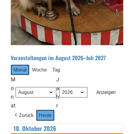
Veranstaltungen im August 2026–Juli 2027
Monat
Woche
Tag
M
J
o
a
n
h
at
r
Zurück
Heute
10. Oktober 2026