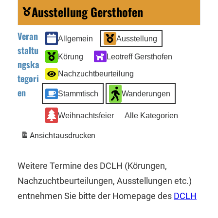
Ausstellung Gersthofen
Veran
Allgemein
Ausstellung
staltu
Körung
Leotreff Gersthofen
ngska
Nachzuchtbeurteilung
tegori
en
Stammtisch
Wanderungen
Weihnachtsfeier
Alle Kategorien
Ansicht
ausdrucken
Weitere Termine des DCLH (Körungen,
Nachzuchtbeurteilungen, Ausstellungen etc.)
entnehmen Sie bitte der Homepage des
DCLH